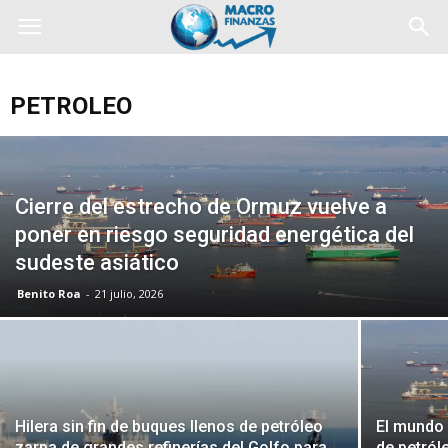
PETROLEO
Cierre del estrecho de Ormuz vuelve a
poner en riesgo seguridad energética del
sudeste asiático
Benito Roa
-
21 julio, 2026
Hilera sin fin de buques llenos de petróleo
El mundo 
zarpa de grandes refinerías del Golfo para
de petról