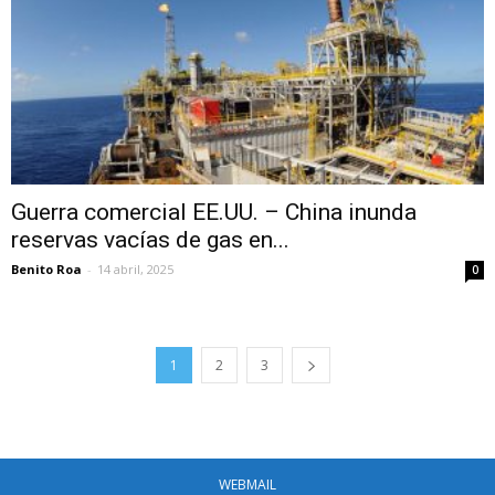
Guerra comercial EE.UU. – China inunda
reservas vacías de gas en...
Benito Roa
-
14 abril, 2025
0
1
2
3
WEBMAIL