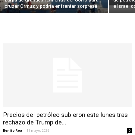
cruzar Ormuz y podría enfrentar sorpresa
e Israel c
Precios del petróleo subieron este lunes tras
rechazo de Trump de...
Benito Roa
-
11 mayo, 2026
0