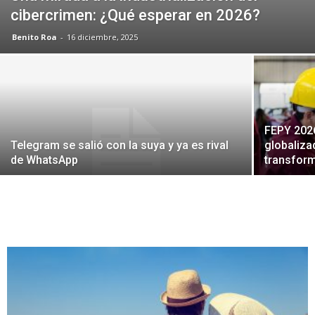
cibercrimen: ¿Qué esperar en 2026?
Benito Roa
-
16 diciembre, 2025
FEPY 202
Telegram se salió con la suya y ya es rival
globaliza
de WhatsApp
transfor