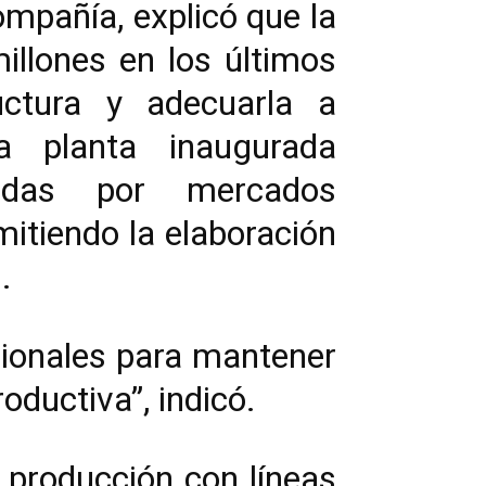
compañía, explicó que la
illones en los últimos
uctura y adecuarla a
a planta inaugurada
gidas por mercados
rmitiendo la elaboración
.
cionales para mantener
oductiva”, indicó.
 producción con líneas