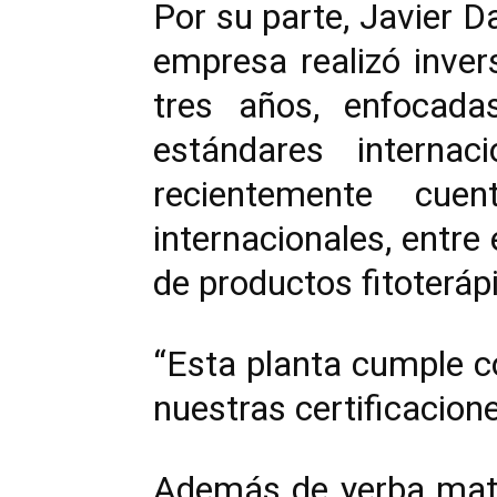
Por su parte, Javier Da
empresa realizó inver
tres años, enfocada
estándares interna
recientemente cue
internacionales, entre 
de productos fitoteráp
“Esta planta cumple c
nuestras certificacion
Además de yerba mate 