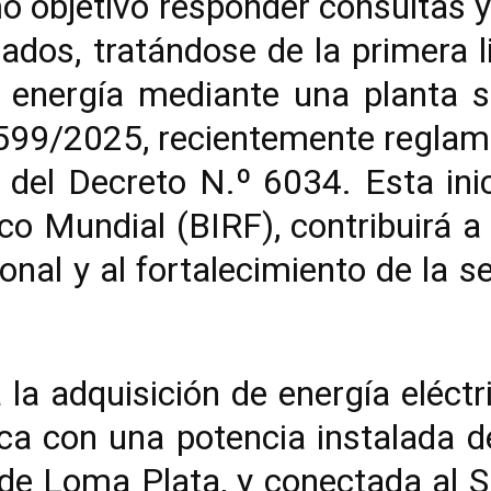
 objetivo responder consultas y
sados, tratándose de la primera l
 energía mediante una planta so
599/2025, recientemente reglam
 del Decreto N.º 6034. Esta ini
o Mundial (BIRF), contribuirá a l
onal y al fortalecimiento de la s
la adquisición de energía eléct
aica con una potencia instalada
 de Loma Plata, y conectada al 