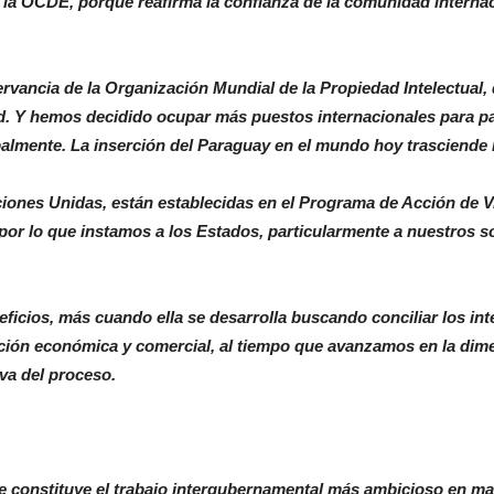
 la OCDE, porque reafirma la confianza de la comunidad internac
vancia de la Organización Mundial de la Propiedad Intelectual
d. Y hemos decidido ocupar más puestos internacionales para par
lmente. La inserción del Paraguay en el mundo hoy trasciende la
ciones Unidas, están establecidas en el Programa de Acción de Vi
 por lo que instamos a los Estados, particularmente a nuestros so
eficios, más cuando ella se desarrolla buscando conciliar los int
ión económica y comercial, al tiempo que avanzamos en la dimensi
va del proceso.
e constituye el trabajo intergubernamental más ambicioso en mat