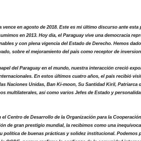
vence en agosto de 2018. Este es mi último discurso ante esta p
mimos en 2013. Hoy día, el Paraguay vive una democracia repres
onables y con plena vigencia del Estado de Derecho. Hemos dado
rivado, sobre el mejoramiento del país como receptor de inversio
l papel del Paraguay en el mundo, nuestra interacción creció expo
ternacionales. En estos últimos cuatro años, el país recibió visi
 las Naciones Unidas, Ban Ki-moon, Su Santidad Kiril, Patriarca 
mos multilaterales, así como varios Jefes de Estado y personali
 el Centro de Desarrollo de la Organización para la Cooperaci
ón de gran prestigio mundial, la recibimos como una inequívoca 
u política de buenas prácticas y solidez institucional. Podemos