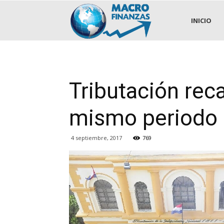
.::MACROFINANZAS::.
INICIO
Tributación re
mismo periodo 
4 septiembre, 2017
769