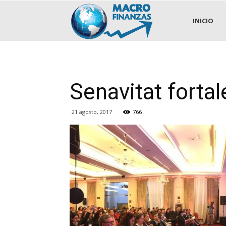
.::MACROFINANZAS::.
INICIO
Senavitat forta
21 agosto, 2017
766