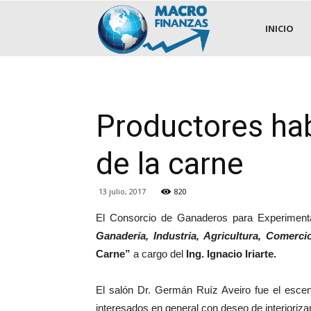
.::MACROFINANZAS::.
INICIO
Productores ha
de la carne
13 julio, 2017
820
El Consorcio de Ganaderos para Experimentac
Ganadería, Industria, Agricultura, Comerci
Carne”
a cargo del
Ing. Ignacio Iriarte.
El salón Dr. Germán Ruíz Aveiro fue el escena
interesados en general con deseo de interiorizar