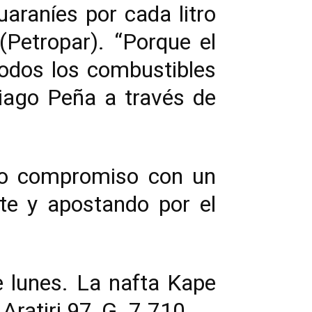
araníes por cada litro
Petropar). “Porque el
odos los combustibles
tiago Peña a través de
tro compromiso con un
te y apostando por el
e lunes. La nafta Kape
Aratiri 97, G. 7.710.