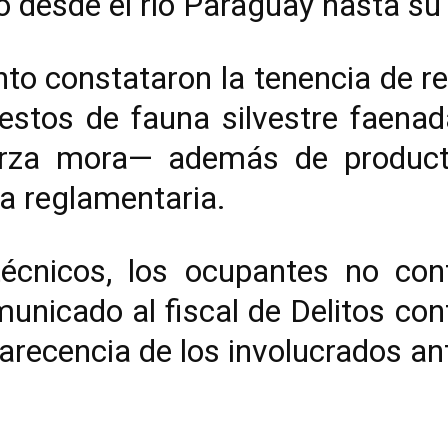
 desde el río Paraguay hasta s
nto constataron la tenencia de 
restos de fauna silvestre faena
arza mora— además de produc
a reglamentaria.
técnicos, los ocupantes no con
unicado al fiscal de Delitos co
recencia de los involucrados ant