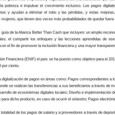
de la pobreza e impulsar el crecimiento inclusivo. Los pagos digita
rnos y ayudan a eliminar el robo y las pérdidas, y estas mejoras, 
mujeres, que tienen dos veces más probabilidades de quedar fuera d
guía de la Alianza Better Than Cash que incluyen: un amplio reconoc
itales; el compartir los enfoques y las lecciones aprendidas de e
n el fin de promover la inclusión financiera y una mayor transparenc
ión Financiera (ENIF) el país se ha puesto como objetivo para el 201
 por ciento.
a digitalización de pagos en áreas como: Pagos correspondientes a 
de se realizan las transferencias a sus beneficiarios a través de m
esarrollo de ecosistemas digitales locales; Diseño e implementación d
ara dicho producto, en caso de ocurrir el siniestro; Pagos electróni
 totalidad de los pagos de salario y a proveedores a través de depósi