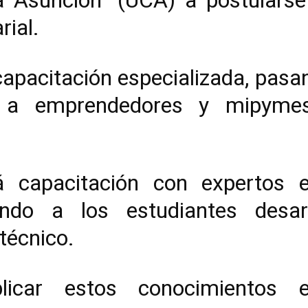
a Asunción” (UCA) a postulars
rial.
capacitación especializada, pasan
te a emprendedores y mipym
á capacitación con expertos 
endo a los estudiantes desar
técnico.
icar estos conocimientos e