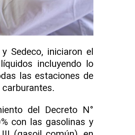
y Sedeco, iniciaron el
líquidos incluyendo lo
odas las estaciones de
s carburantes.
iento del Decreto N°
% con las gasolinas y
III (gasoil común), en