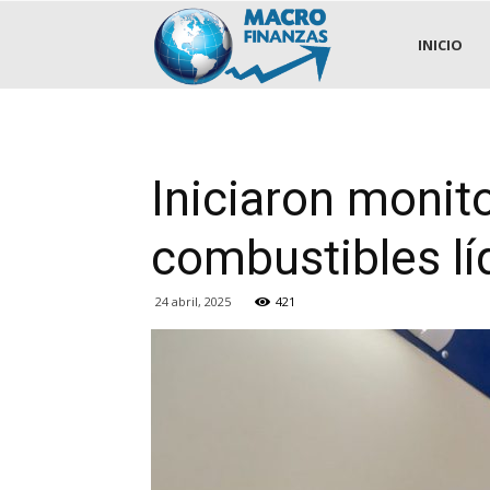
.::MACROFINANZAS::.
INICIO
Iniciaron monito
combustibles lí
24 abril, 2025
421