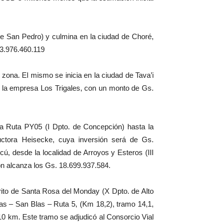
 de San Pedro) y culmina en la ciudad de Choré,
63.976.460.119
 zona. El mismo se inicia en la ciudad de Tava’i
 a la empresa Los Trigales, con un monto de Gs.
a Ruta PY05 (I Dpto. de Concepción) hasta la
uctora Heisecke, cuya inversión será de Gs.
ú, desde la localidad de Arroyos y Esteros (III
ón alcanza los Gs. 18.699.937.584.
rito de Santa Rosa del Monday (X Dpto. de Alto
as – San Blas – Ruta 5, (Km 18,2), tramo 14,1,
,10 km. Este tramo se adjudicó al Consorcio Vial