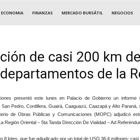
ECONOMIA
FINANZAS
MERCADO BURSÁTIL
NEGOCIOS
cción de casi 200 km d
 departamentos de la R
iones presentó este lunes en Palacio de Gobierno un informe
 San Pedro, Cordillera, Guairá, Caaguazú, Caazapá y Alto Paraná,
nisterio de Obras Públicas y Comunicaciones (MOPC) adjudicó est
a Región Oriental – 5ta Tanda Dirección De Vialidad – Ad Referénd
n 8 lotes, que fue adjudicado por un total de USD 36,4 millones; cas