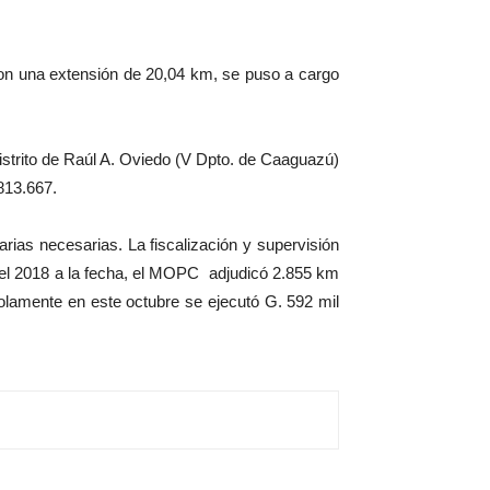
é, con una extensión de 20,04 km, se puso a cargo
distrito de Raúl A. Oviedo (V Dpto. de Caaguazú)
813.667.
ias necesarias. La fiscalización y supervisión
del 2018 a la fecha, el MOPC adjudicó 2.855 km
olamente en este octubre se ejecutó G. 592 mil