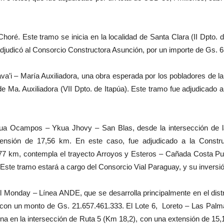
oré. Este tramo se inicia en la localidad de Santa Clara (II Dpto.
djudicó al Consorcio Constructora Asunción, por un importe de Gs. 
va’i – María Auxiliadora, una obra esperada por los pobladores de la
e Ma. Auxiliadora (VII Dpto. de Itapúa). Este tramo fue adjudicado
ua Ocampos – Ykua Jhovy – San Blas, desde la intersección de l
ensión de 17,56 km. En este caso, fue adjudicado a la Constr
 77 km, contempla el trayecto Arroyos y Esteros – Cañada Costa Puc
Este tramo estará a cargo del Consorcio Vial Paraguay, y su inversi
l Monday – Línea ANDE, que se desarrolla principalmente en el dist
B con un monto de Gs. 21.657.461.333. El Lote 6, Loreto – Las Palm
ina en la intersección de Ruta 5 (Km 18,2), con una extensión de 15