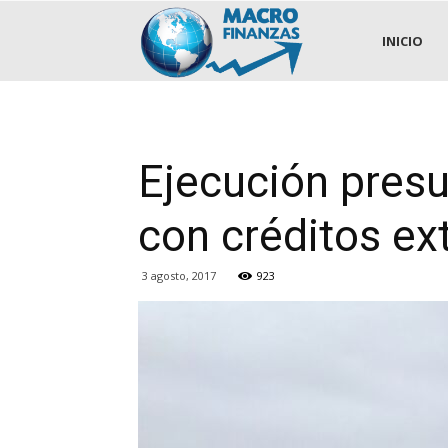
.::MACROFINANZAS::.
INICIO
Ejecución presu
con créditos ex
3 agosto, 2017
923