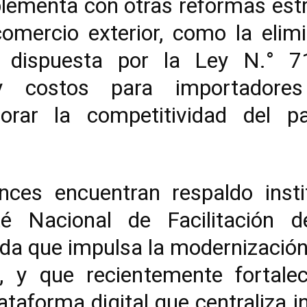
lementa con otras reformas estr
 comercio exterior, como la el
s dispuesta por la Ley N.° 7
 y costos para importadores
orar la competitividad del 
ces encuentran respaldo instit
té Nacional de Facilitación 
ada que impulsa la modernizació
r, y que recientemente fortale
taforma digital que centraliza 