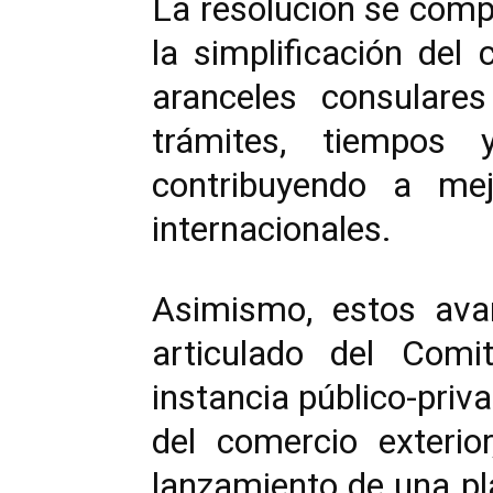
La resolución se comp
la simplificación del
aranceles consulare
trámites, tiempos
contribuyendo a mej
internacionales.
Asimismo, estos avan
articulado del Comi
instancia público-priv
del comercio exterio
lanzamiento de una pla