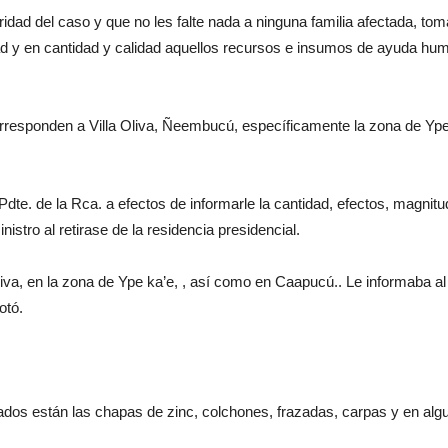
ridad del caso y que no les falte nada a ninguna familia afectada, t
lidad y en cantidad y calidad aquellos recursos e insumos de ayuda h
esponden a Villa Oliva, Ñeembucú, específicamente la zona de Ype K
dte. de la Rca. a efectos de informarle la cantidad, efectos, magnit
nistro al retirase de la residencia presidencial.
iva, en la zona de Ype ka’e, , así como en Caapucú.. Le informaba al
otó.
gados están las chapas de zinc, colchones, frazadas, carpas y en al