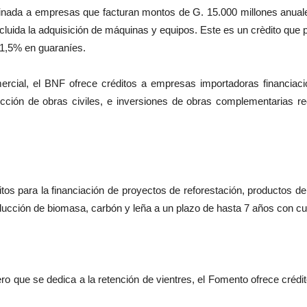
nada a empresas que facturan montos de G. 15.000 millones anuales
luida la adquisición de máquinas y equipos. Este es un crèdito que p
 11,5% en guaraníes.
omercial, el BNF ofrece créditos a empresas importadoras financiac
ucción de obras civiles, e inversiones de obras complementarias 
itos para la financiación de proyectos de reforestación, productos d
oducción de biomasa, carbón y leña a un plazo de hasta 7 años con cu
ro que se dedica a la retención de vientres, el Fomento ofrece créd