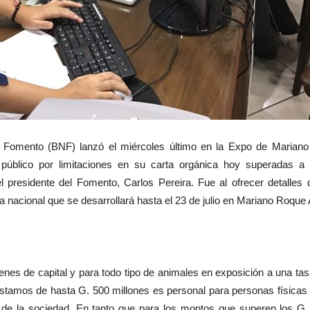
de Fomento (BNF) lanzó el miércoles último en la Expo de Marian
l público por limitaciones en su carta orgánica hoy superadas a
l presidente del Fomento, Carlos Pereira. Fue al ofrecer detalles 
nacional que se desarrollará hasta el 23 de julio en Mariano Roque 
ienes de capital y para todo tipo de animales en exposición a una ta
stamos de hasta G. 500 millones es personal para personas físicas y
s de la sociedad. En tanto que para los montos que superen los G. 