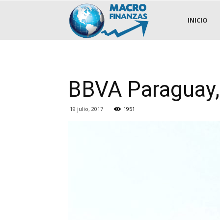
.::MACROFINANZAS::.
INICIO
BBVA Paraguay, 
19 julio, 2017
1951