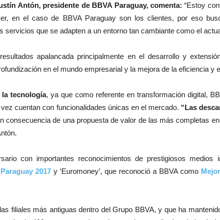
stín Antón, presidente de BBVA Paraguay, comenta:
“Estoy conv
ser, en el caso de BBVA Paraguay son los clientes, por eso bu
os servicios que se adapten a un entorno tan cambiante como el actua
esultados apalancada principalmente en el desarrollo y extensión 
 profundización en el mundo empresarial y la mejora de la eficiencia y e
 la tecnología
, ya que como referente en transformación digital, 
su vez cuentan con funcionalidades únicas en el mercado.
“Las descar
on consecuencia de una propuesta de valor de las más completas en 
Antón.
ario con importantes reconocimientos de prestigiosos medios int
 Paraguay 2017
y ‘Euromoney’, que reconoció a BBVA como
Mejor
s filiales más antiguas dentro del Grupo BBVA, y que ha mantenido 