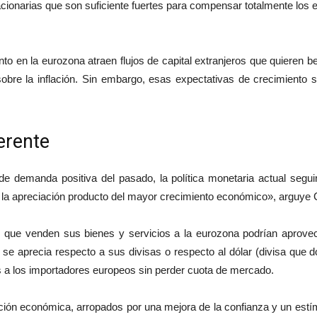
ionarias que son suficiente fuertes para compensar totalmente los e
to en la eurozona atraen flujos de capital extranjeros que quieren 
a sobre la inflación. Sin embargo, esas expectativas de crecimient
erente
 demanda positiva del pasado, la política monetaria actual segui
 la apreciación producto del mayor crecimiento económico», arguye 
es que venden sus bienes y servicios a la eurozona podrían aprovec
se aprecia respecto a sus divisas o respecto al dólar (divisa que d
os a los importadores europeos sin perder cuota de mercado.
ción económica, arropados por una mejora de la confianza y un estí