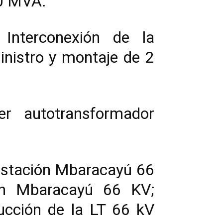
80 MVA.
Interconexión de la
inistro y montaje de 2
r autotransformador
bestación Mbaracayú 66
ón Mbaracayú 66 KV;
ucción de la LT 66 kV