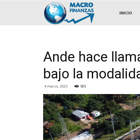
.::MACROFINANZAS::.
INICIO
Ande hace llama
bajo la modalid
4 marzo, 2025
505