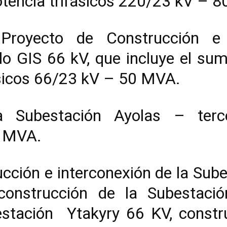
tencia trifásicos 220/23 kV – 
royecto de Construcción e 
lo GIS 66 kV, que incluye el sum
ásicos 66/23 kV – 50 MVA.
a Subestación Ayolas – terce
5 MVA.
ucción e interconexión de la Su
construcción de la Subestaci
estación Ytakyry 66 KV, constr